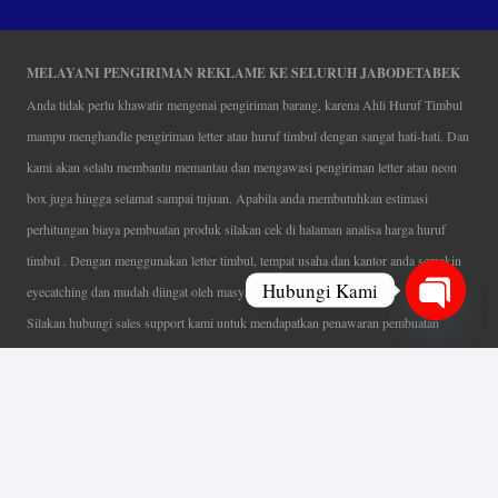
MELAYANI PENGIRIMAN REKLAME KE SELURUH JABODETABEK
Anda tidak perlu khawatir mengenai pengiriman barang, karena Ahli Huruf Timbul
mampu menghandle pengiriman letter atau huruf timbul dengan sangat hati-hati. Dan
kami akan selalu membantu memantau dan mengawasi pengiriman letter atau neon
box juga hingga selamat sampai tujuan. Apabila anda membutuhkan estimasi
perhitungan biaya pembuatan produk silakan cek di halaman analisa harga huruf
timbul . Dengan menggunakan letter timbul, tempat usaha dan kantor anda semakin
Hubungi Kami
eyecatching dan mudah diingat oleh masyarakat.
Silakan hubungi sales support kami untuk mendapatkan penawaran pembuatan
Open
papan nama menarik, tentunya dengan harga letter timbul murah yang fleksibel tanpa
chaty
mengurangi kualitas dari produk itu sendiri. Karena kami selalu mengutamakan
kualitas dalam setiap pembuatan. Mulai dari proses desain yang teliti, pemotongan
menggunakan mesin laser yang presisi, proses produksi yang terampil serta
finishing produk dengan sangat hati-hati.