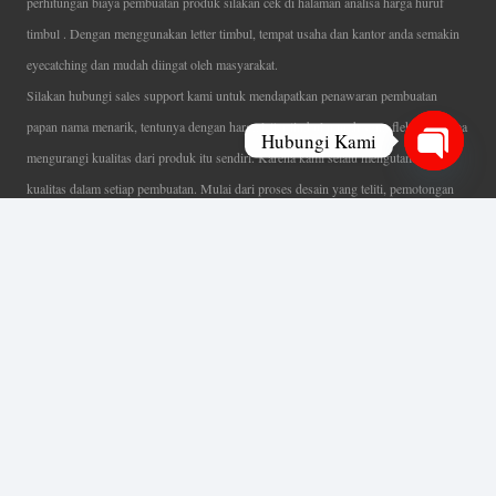
perhitungan biaya pembuatan produk silakan cek di halaman analisa harga huruf
timbul . Dengan menggunakan letter timbul, tempat usaha dan kantor anda semakin
eyecatching dan mudah diingat oleh masyarakat.
Silakan hubungi sales support kami untuk mendapatkan penawaran pembuatan
papan nama menarik, tentunya dengan harga letter timbul murah yang fleksibel tanpa
Hubungi Kami
mengurangi kualitas dari produk itu sendiri. Karena kami selalu mengutamakan
Open
kualitas dalam setiap pembuatan. Mulai dari proses desain yang teliti, pemotongan
chaty
menggunakan mesin laser yang presisi, proses produksi yang terampil serta
finishing produk dengan sangat hati-hati.
Coverage Area pelayanan Jakarta, Tangerang, Depok, Bogor, Bekasi.
Ahli Huruf Timbul
Adalah Jasa Ahli Pembuatan Neon Box, Huruf Timbul,
Billboard dan Aneka Macam Reklame Lainnya.