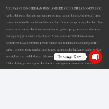
MELAYANI PENGIRIMAN REKLAME KE SELURUH JABODETABEK
Anda tidak perlu khawatir mengenai pengiriman barang, karena Ahli Huruf Timbul
mampu menghandle pengiriman letter atau huruf timbul dengan sangat hati-hati. Dan
kami akan selalu membantu memantau dan mengawasi pengiriman letter atau neon
box juga hingga selamat sampai tujuan. Apabila anda membutuhkan estimasi
perhitungan biaya pembuatan produk silakan cek di halaman analisa harga huruf
timbul . Dengan menggunakan letter timbul, tempat usaha dan kantor anda semakin
Hubungi Kami
eyecatching dan mudah diingat oleh masyarakat.
Silakan hubungi sales support kami untuk mendapatkan penawaran pembuatan
Open
papan nama menarik, tentunya dengan harga letter timbul murah yang fleksibel tanpa
chaty
mengurangi kualitas dari produk itu sendiri. Karena kami selalu mengutamakan
kualitas dalam setiap pembuatan. Mulai dari proses desain yang teliti, pemotongan
menggunakan mesin laser yang presisi, proses produksi yang terampil serta
finishing produk dengan sangat hati-hati.
Coverage Area pelayanan Jakarta, Tangerang, Depok, Bogor, Bekasi.