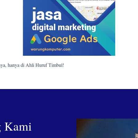
ya, hanya di Ahli Huruf Timbul!
g Kami