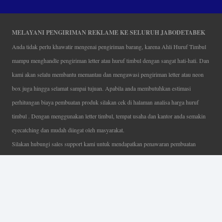
MELAYANI PENGIRIMAN REKLAME KE SELURUH JABODETABEK
Anda tidak perlu khawatir mengenai pengiriman barang, karena Ahli Huruf Timbul
mampu menghandle pengiriman letter atau huruf timbul dengan sangat hati-hati. Dan
kami akan selalu membantu memantau dan mengawasi pengiriman letter atau neon
box juga hingga selamat sampai tujuan. Apabila anda membutuhkan estimasi
perhitungan biaya pembuatan produk silakan cek di halaman analisa harga huruf
timbul . Dengan menggunakan letter timbul, tempat usaha dan kantor anda semakin
eyecatching dan mudah diingat oleh masyarakat.
Silakan hubungi sales support kami untuk mendapatkan penawaran pembuatan
papan nama menarik, tentunya dengan harga letter timbul murah yang fleksibel tanpa
mengurangi kualitas dari produk itu sendiri. Karena kami selalu mengutamakan
kualitas dalam setiap pembuatan. Mulai dari proses desain yang teliti, pemotongan
menggunakan mesin laser yang presisi, proses produksi yang terampil serta
finishing produk dengan sangat hati-hati.