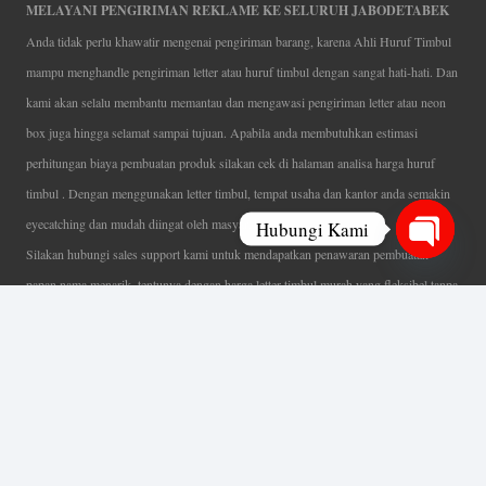
MELAYANI PENGIRIMAN REKLAME KE SELURUH JABODETABEK
Anda tidak perlu khawatir mengenai pengiriman barang, karena Ahli Huruf Timbul
mampu menghandle pengiriman letter atau huruf timbul dengan sangat hati-hati. Dan
kami akan selalu membantu memantau dan mengawasi pengiriman letter atau neon
box juga hingga selamat sampai tujuan. Apabila anda membutuhkan estimasi
perhitungan biaya pembuatan produk silakan cek di halaman analisa harga huruf
timbul . Dengan menggunakan letter timbul, tempat usaha dan kantor anda semakin
eyecatching dan mudah diingat oleh masyarakat.
Hubungi Kami
Silakan hubungi sales support kami untuk mendapatkan penawaran pembuatan
Open
papan nama menarik, tentunya dengan harga letter timbul murah yang fleksibel tanpa
chaty
mengurangi kualitas dari produk itu sendiri. Karena kami selalu mengutamakan
kualitas dalam setiap pembuatan. Mulai dari proses desain yang teliti, pemotongan
menggunakan mesin laser yang presisi, proses produksi yang terampil serta
finishing produk dengan sangat hati-hati.
Coverage Area pelayanan Jakarta, Tangerang, Depok, Bogor, Bekasi.