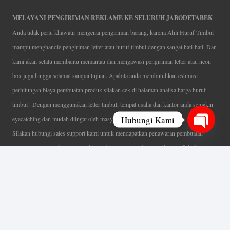
MELAYANI PENGIRIMAN REKLAME KE SELURUH JABODETABEK
Anda tidak perlu khawatir mengenai pengiriman barang, karena Ahli Huruf Timbul
mampu menghandle pengiriman letter atau huruf timbul dengan sangat hati-hati. Dan
kami akan selalu membantu memantau dan mengawasi pengiriman letter atau neon
box juga hingga selamat sampai tujuan. Apabila anda membutuhkan estimasi
perhitungan biaya pembuatan produk silakan cek di halaman analisa harga huruf
timbul . Dengan menggunakan letter timbul, tempat usaha dan kantor anda semakin
Hubungi Kami
eyecatching dan mudah diingat oleh masyarakat.
Silakan hubungi sales support kami untuk mendapatkan penawaran pembuatan
Open
papan nama menarik, tentunya dengan harga letter timbul murah yang fleksibel tanpa
chaty
mengurangi kualitas dari produk itu sendiri. Karena kami selalu mengutamakan
kualitas dalam setiap pembuatan. Mulai dari proses desain yang teliti, pemotongan
menggunakan mesin laser yang presisi, proses produksi yang terampil serta
finishing produk dengan sangat hati-hati.
Coverage Area pelayanan Jakarta, Tangerang, Depok, Bogor, Bekasi.