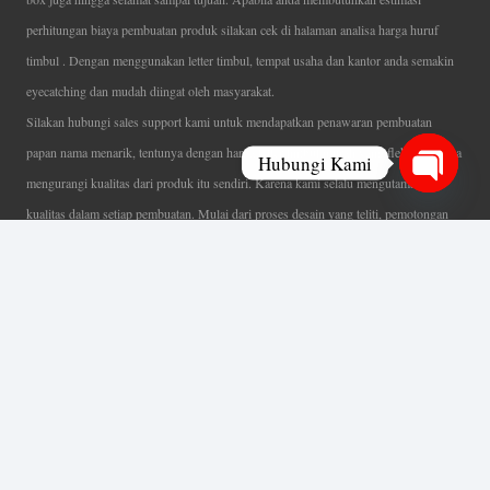
perhitungan biaya pembuatan produk silakan cek di halaman analisa harga huruf
timbul . Dengan menggunakan letter timbul, tempat usaha dan kantor anda semakin
eyecatching dan mudah diingat oleh masyarakat.
Silakan hubungi sales support kami untuk mendapatkan penawaran pembuatan
papan nama menarik, tentunya dengan harga letter timbul murah yang fleksibel tanpa
Hubungi Kami
mengurangi kualitas dari produk itu sendiri. Karena kami selalu mengutamakan
Open
kualitas dalam setiap pembuatan. Mulai dari proses desain yang teliti, pemotongan
chaty
menggunakan mesin laser yang presisi, proses produksi yang terampil serta
finishing produk dengan sangat hati-hati.
Coverage Area pelayanan Jakarta, Tangerang, Depok, Bogor, Bekasi.
Ahli Huruf Timbul
Adalah Jasa Ahli Pembuatan Neon Box, Huruf Timbul,
Billboard dan Aneka Macam Reklame Lainnya.