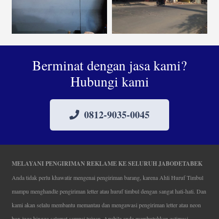
Berminat dengan jasa kami?
Hubungi kami
0812-9035-0045
MELAYANI PENGIRIMAN REKLAME KE SELURUH JABODETABEK
Anda tidak perlu khawatir mengenai pengiriman barang, karena Ahli Huruf Timbul
mampu menghandle pengiriman letter atau huruf timbul dengan sangat hati-hati. Dan
kami akan selalu membantu memantau dan mengawasi pengiriman letter atau neon
box juga hingga selamat sampai tujuan. Apabila anda membutuhkan estimasi