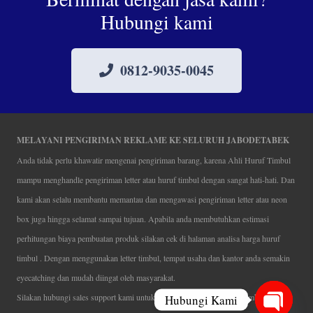
Hubungi kami
0812-9035-0045
MELAYANI PENGIRIMAN REKLAME KE SELURUH JABODETABEK
Anda tidak perlu khawatir mengenai pengiriman barang, karena Ahli Huruf Timbul
mampu menghandle pengiriman letter atau huruf timbul dengan sangat hati-hati. Dan
kami akan selalu membantu memantau dan mengawasi pengiriman letter atau neon
box juga hingga selamat sampai tujuan. Apabila anda membutuhkan estimasi
perhitungan biaya pembuatan produk silakan cek di halaman analisa harga huruf
timbul . Dengan menggunakan letter timbul, tempat usaha dan kantor anda semakin
eyecatching dan mudah diingat oleh masyarakat.
Silakan hubungi sales support kami untuk mendapatkan penawaran pembuatan
Hubungi Kami