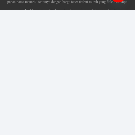
papan nama menarik, tentunya dengan harga letter timbul murah yang fleksibel tanpa
Open
mengurangi kualitas dari produk itu sendiri. Karena kami selalu mengutamakan
chaty
kualitas dalam setiap pembuatan. Mulai dari proses desain yang teliti, pemotongan
menggunakan mesin laser yang presisi, proses produksi yang terampil serta
finishing produk dengan sangat hati-hati.
Coverage Area pelayanan Jakarta, Tangerang, Depok, Bogor, Bekasi.
Ahli Huruf Timbul
Adalah Jasa Ahli Pembuatan Neon Box, Huruf Timbul,
Billboard dan Aneka Macam Reklame Lainnya.
Menu Utama
Beranda
Tentang Kami