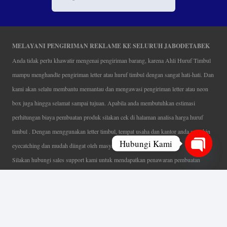
MELAYANI PENGIRIMAN REKLAME KE SELURUH JABODETABEK
Anda tidak perlu khawatir mengenai pengiriman barang, karena Ahli Huruf Timbul
mampu menghandle pengiriman letter atau huruf timbul dengan sangat hati-hati. Dan
kami akan selalu membantu memantau dan mengawasi pengiriman letter atau neon
box juga hingga selamat sampai tujuan. Apabila anda membutuhkan estimasi
perhitungan biaya pembuatan produk silakan cek di halaman analisa harga huruf
timbul . Dengan menggunakan letter timbul, tempat usaha dan kantor anda semakin
Hubungi Kami
eyecatching dan mudah diingat oleh masyarakat.
Silakan hubungi sales support kami untuk mendapatkan penawaran pembuatan
Open
papan nama menarik, tentunya dengan harga letter timbul murah yang fleksibel tanpa
chaty
mengurangi kualitas dari produk itu sendiri. Karena kami selalu mengutamakan
kualitas dalam setiap pembuatan. Mulai dari proses desain yang teliti, pemotongan
menggunakan mesin laser yang presisi, proses produksi yang terampil serta