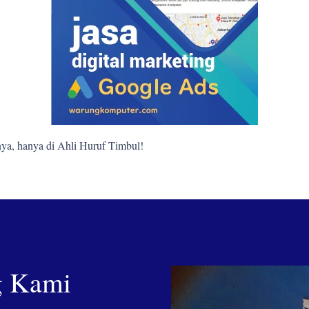
ya, hanya di Ahli Huruf Timbul!
g Kami