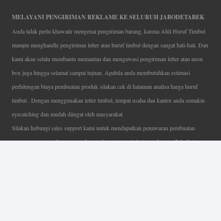
MELAYANI PENGIRIMAN REKLAME KE SELURUH JABODETABEK
Anda tidak perlu khawatir mengenai pengiriman barang, karena Ahli Huruf Timbul
mampu menghandle pengiriman letter atau huruf timbul dengan sangat hati-hati. Dan
kami akan selalu membantu memantau dan mengawasi pengiriman letter atau neon
box juga hingga selamat sampai tujuan. Apabila anda membutuhkan estimasi
perhitungan biaya pembuatan produk silakan cek di halaman analisa harga huruf
timbul . Dengan menggunakan letter timbul, tempat usaha dan kantor anda semakin
eyecatching dan mudah diingat oleh masyarakat.
Silakan hubungi sales support kami untuk mendapatkan penawaran pembuatan
papan nama menarik, tentunya dengan harga letter timbul murah yang fleksibel tanpa
mengurangi kualitas dari produk itu sendiri. Karena kami selalu mengutamakan
kualitas dalam setiap pembuatan. Mulai dari proses desain yang teliti, pemotongan
menggunakan mesin laser yang presisi, proses produksi yang terampil serta
finishing produk dengan sangat hati-hati.
Coverage Area pelayanan Jakarta, Tangerang, Depok, Bogor, Bekasi.