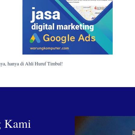
ya, hanya di Ahli Huruf Timbul!
g Kami