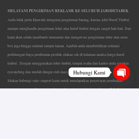
MELAYANI PENGIRIMAN REKLAME KE SELURUH JABODETABEK
Anda tidak perlu khawatir mengenai pengiriman barang, karena Ahli Huruf Timbul
mampu menghandle pengiriman letter atau huruf timbul dengan sangat hati-hati. Dan
kami akan selalu membantu memantau dan mengawasi pengiriman letter atau neon
box juga hingga selamat sampai tujuan. Apabila anda membutuhkan estimasi
perhitungan biaya pembuatan produk silakan cek di halaman analisa harga huruf
timbul . Dengan menggunakan letter timbul, tempat usaha dan kantor anda semakin
Hubungi Kami
eyecatching dan mudah diingat oleh masyarakat.
Silakan hubungi sales support kami untuk mendapatkan penawaran pembuatan
Open
papan nama menarik, tentunya dengan harga letter timbul murah yang fleksibel tanpa
chaty
mengurangi kualitas dari produk itu sendiri. Karena kami selalu mengutamakan
kualitas dalam setiap pembuatan. Mulai dari proses desain yang teliti, pemotongan
menggunakan mesin laser yang presisi, proses produksi yang terampil serta
finishing produk dengan sangat hati-hati.
Coverage Area pelayanan Jakarta, Tangerang, Depok, Bogor, Bekasi.