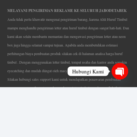
MELAYANI PENGIRIMAN REKLAME KE SELURUH JABODETABEK
Anda tidak perlu khawatir mengenai pengiriman barang, karena Ahli Huruf Timbul
mampu menghandle pengiriman letter atau huruf timbul dengan sangat hati-hati. Dan
kami akan selalu membantu memantau dan mengawasi pengiriman letter atau neon
box juga hingga selamat sampai tujuan. Apabila anda membutuhkan estimasi
perhitungan biaya pembuatan produk silakan cek di halaman analisa harga huruf
timbul . Dengan menggunakan letter timbul, tempat usaha dan kantor anda semakin
Hubungi Kami
eyecatching dan mudah diingat oleh masyarakat.
Silakan hubungi sales support kami untuk mendapatkan penawaran pembuatan
Open
papan nama menarik, tentunya dengan harga letter timbul murah yang fleksibel tanpa
chaty
mengurangi kualitas dari produk itu sendiri. Karena kami selalu mengutamakan
kualitas dalam setiap pembuatan. Mulai dari proses desain yang teliti, pemotongan
menggunakan mesin laser yang presisi, proses produksi yang terampil serta
finishing produk dengan sangat hati-hati.
Coverage Area pelayanan Jakarta, Tangerang, Depok, Bogor, Bekasi.