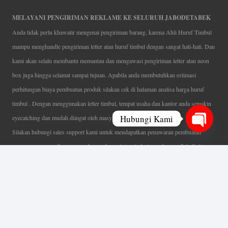
MELAYANI PENGIRIMAN REKLAME KE SELURUH JABODETABEK
Anda tidak perlu khawatir mengenai pengiriman barang, karena Ahli Huruf Timbul
mampu menghandle pengiriman letter atau huruf timbul dengan sangat hati-hati. Dan
kami akan selalu membantu memantau dan mengawasi pengiriman letter atau neon
box juga hingga selamat sampai tujuan. Apabila anda membutuhkan estimasi
perhitungan biaya pembuatan produk silakan cek di halaman analisa harga huruf
timbul . Dengan menggunakan letter timbul, tempat usaha dan kantor anda semakin
Hubungi Kami
eyecatching dan mudah diingat oleh masyarakat.
Silakan hubungi sales support kami untuk mendapatkan penawaran pembuatan
Open
papan nama menarik, tentunya dengan harga letter timbul murah yang fleksibel tanpa
chaty
mengurangi kualitas dari produk itu sendiri. Karena kami selalu mengutamakan
kualitas dalam setiap pembuatan. Mulai dari proses desain yang teliti, pemotongan
menggunakan mesin laser yang presisi, proses produksi yang terampil serta
finishing produk dengan sangat hati-hati.
Coverage Area pelayanan Jakarta, Tangerang, Depok, Bogor, Bekasi.