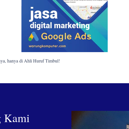
ya, hanya di Ahli Huruf Timbul!
g Kami