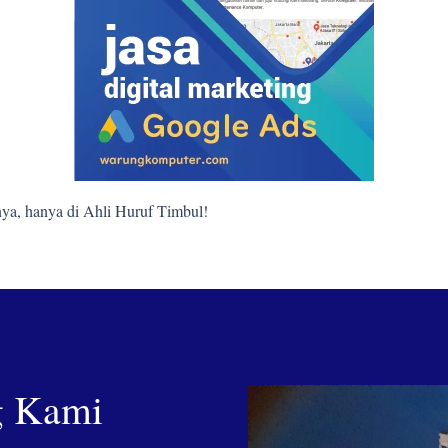
ya, hanya di Ahli Huruf Timbul!
g Kami