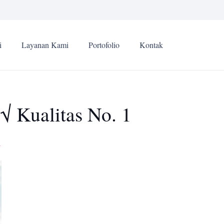
i
Layanan Kami
Portofolio
Kontak
√ Kualitas No. 1
1