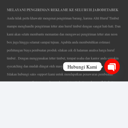
MELAYANI PENGIRIMAN REKLAME KE SELURUH JABODETABEK
Anda tidak perlu khawatir mengenai pengiriman barang, karena Ahli Huruf Timbul
mampu menghandle pengiriman letter atau huruf timbul dengan sangat hati-hati. Dan
kami akan selalu membantu memantau dan mengawasi pengiriman letter atau neon
box juga hingga selamat sampai tujuan. Apabila anda membutuhkan estimasi
perhitungan biaya pembuatan produk silakan cek di halaman analisa harga huruf
timbul . Dengan menggunakan letter timbul, tempat usaha dan kantor anda semakin
Hubungi Kami
eyecatching dan mudah diingat oleh masyarakat.
Silakan hubungi sales support kami untuk mendapatkan penawaran pembuatan
Open
papan nama menarik, tentunya dengan harga letter timbul murah yang fleksibel tanpa
chaty
mengurangi kualitas dari produk itu sendiri. Karena kami selalu mengutamakan
kualitas dalam setiap pembuatan. Mulai dari proses desain yang teliti, pemotongan
menggunakan mesin laser yang presisi, proses produksi yang terampil serta
finishing produk dengan sangat hati-hati.
Coverage Area pelayanan Jakarta, Tangerang, Depok, Bogor, Bekasi.