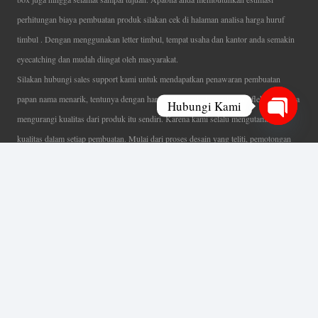
perhitungan biaya pembuatan produk silakan cek di halaman analisa harga huruf
timbul . Dengan menggunakan letter timbul, tempat usaha dan kantor anda semakin
eyecatching dan mudah diingat oleh masyarakat.
Silakan hubungi sales support kami untuk mendapatkan penawaran pembuatan
papan nama menarik, tentunya dengan harga letter timbul murah yang fleksibel tanpa
Hubungi Kami
mengurangi kualitas dari produk itu sendiri. Karena kami selalu mengutamakan
Open
kualitas dalam setiap pembuatan. Mulai dari proses desain yang teliti, pemotongan
chaty
menggunakan mesin laser yang presisi, proses produksi yang terampil serta
finishing produk dengan sangat hati-hati.
Coverage Area pelayanan Jakarta, Tangerang, Depok, Bogor, Bekasi.
Ahli Huruf Timbul
Adalah Jasa Ahli Pembuatan Neon Box, Huruf Timbul,
Billboard dan Aneka Macam Reklame Lainnya.