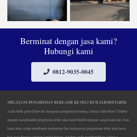
Berminat dengan jasa kami?
Hubungi kami
0812-9035-0045
MELAYANI PENGIRIMAN REKLAME KE SELURUH JABODETABEK
Anda tidak perlu khawatir mengenai pengiriman barang, karena Ahli Huruf Timbul
mampu menghandle pengiriman letter atau huruf timbul dengan sangat hati-hati. Dan
kami akan selalu membantu memantau dan mengawasi pengiriman letter atau neon
box juga hingga selamat sampai tujuan. Apabila anda membutuhkan estimasi