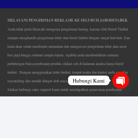
MELAYANI PENGIRIMAN REKLAME KE SELURUH JABODETABEK
Anda tidak perlu khawatir mengenai pengiriman barang, karena Ahli Huruf Timbul
mampu menghandle pengiriman letter atau huruf timbul dengan sangat hati-hati. Dan
kami akan selalu membantu memantau dan mengawasi pengiriman letter atau neon
box juga hingga selamat sampai tujuan. Apabila anda membutuhkan estimasi
perhitungan biaya pembuatan produk silakan cek di halaman analisa harga huruf
timbul . Dengan menggunakan letter timbul, tempat usaha dan kantor anda semakin
Hubungi Kami
eyecatching dan mudah diingat oleh masyarakat.
Silakan hubungi sales support kami untuk mendapatkan penawaran pembuatan
Open
papan nama menarik, tentunya dengan harga letter timbul murah yang fleksibel tanpa
chaty
mengurangi kualitas dari produk itu sendiri. Karena kami selalu mengutamakan
kualitas dalam setiap pembuatan. Mulai dari proses desain yang teliti, pemotongan
menggunakan mesin laser yang presisi, proses produksi yang terampil serta
finishing produk dengan sangat hati-hati.