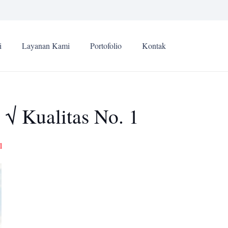
i
Layanan Kami
Portofolio
Kontak
 √ Kualitas No. 1
1