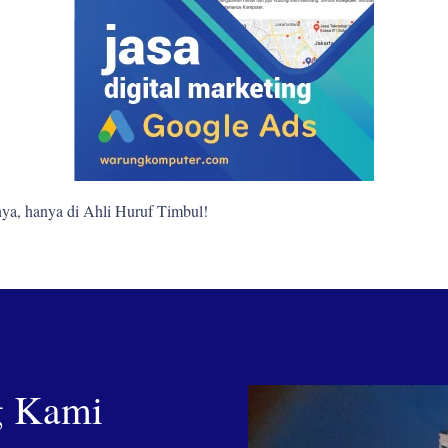
ya, hanya di Ahli Huruf Timbul!
g Kami