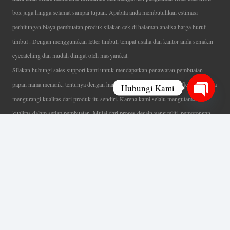
box juga hingga selamat sampai tujuan. Apabila anda membutuhkan estimasi
perhitungan biaya pembuatan produk silakan cek di halaman analisa harga huruf
timbul . Dengan menggunakan letter timbul, tempat usaha dan kantor anda semakin
eyecatching dan mudah diingat oleh masyarakat.
Silakan hubungi sales support kami untuk mendapatkan penawaran pembuatan
papan nama menarik, tentunya dengan harga letter timbul murah yang fleksibel tanpa
Hubungi Kami
mengurangi kualitas dari produk itu sendiri. Karena kami selalu mengutamakan
Open
kualitas dalam setiap pembuatan. Mulai dari proses desain yang teliti, pemotongan
chaty
menggunakan mesin laser yang presisi, proses produksi yang terampil serta
finishing produk dengan sangat hati-hati.
Coverage Area pelayanan Jakarta, Tangerang, Depok, Bogor, Bekasi.
Ahli Huruf Timbul
Adalah Jasa Ahli Pembuatan Neon Box, Huruf Timbul,