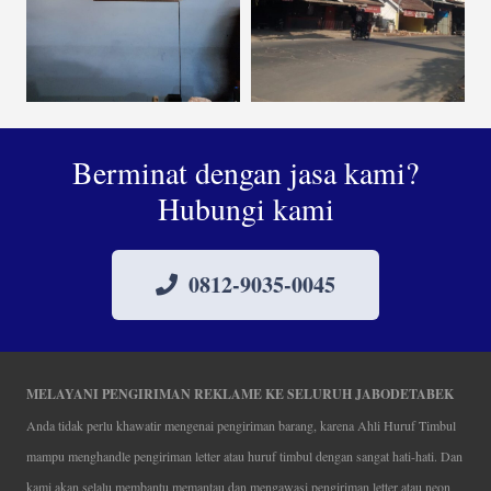
Berminat dengan jasa kami?
Hubungi kami
0812-9035-0045
MELAYANI PENGIRIMAN REKLAME KE SELURUH JABODETABEK
Anda tidak perlu khawatir mengenai pengiriman barang, karena Ahli Huruf Timbul
mampu menghandle pengiriman letter atau huruf timbul dengan sangat hati-hati. Dan
kami akan selalu membantu memantau dan mengawasi pengiriman letter atau neon