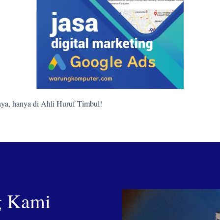
ya, hanya di Ahli Huruf Timbul!
g Kami