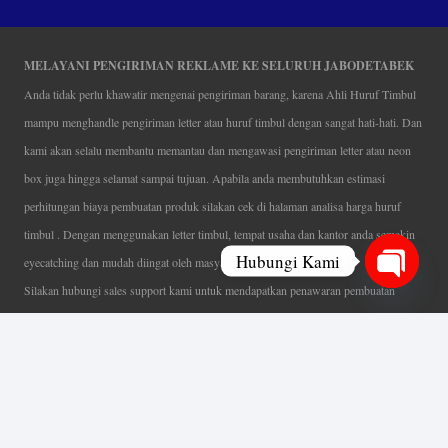
MELAYANI PENGIRIMAN REKLAME KE SELURUH JABODETABEK
Anda tidak perlu khawatir mengenai pengiriman barang, karena Ahli Huruf Timbul
mampu menghandle pengiriman letter atau huruf timbul dengan sangat hati-hati. Dan
kami akan selalu membantu memantau dan mengawasi pengiriman letter atau neon
box juga hingga selamat sampai tujuan. Apabila anda membutuhkan estimasi
perhitungan biaya pembuatan produk silakan cek di halaman analisa harga huruf
timbul . Dengan menggunakan letter timbul, tempat usaha dan kantor anda semakin
Hubungi Kami
eyecatching dan mudah diingat oleh masyarakat.
Silakan hubungi sales support kami untuk mendapatkan penawaran pembuatan
Open
papan nama menarik, tentunya dengan harga letter timbul murah yang fleksibel tanpa
chaty
mengurangi kualitas dari produk itu sendiri. Karena kami selalu mengutamakan
kualitas dalam setiap pembuatan. Mulai dari proses desain yang teliti, pemotongan
menggunakan mesin laser yang presisi, proses produksi yang terampil serta
finishing produk dengan sangat hati-hati.