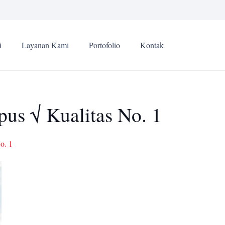
i
Layanan Kami
Portofolio
Kontak
us √ Kualitas No. 1
o. 1