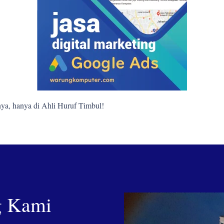
ya, hanya di Ahli Huruf Timbul!
g Kami