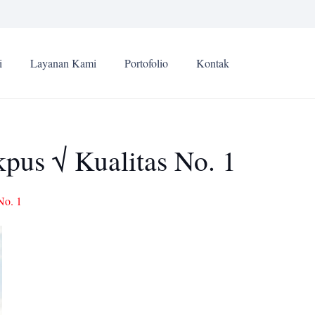
i
Layanan Kami
Portofolio
Kontak
pus √ Kualitas No. 1
No. 1