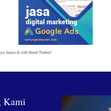
ya, hanya di Ahli Huruf Timbul!
g Kami