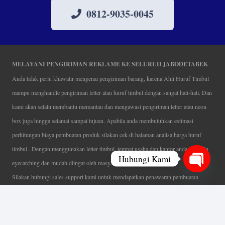
0812-9035-0045
MELAYANI PENGIRIMAN REKLAME KE SELURUH JABODETABEK
Anda tidak perlu khawatir mengenai pengiriman barang, karena Ahli Huruf Timbul
mampu menghandle pengiriman letter atau huruf timbul dengan sangat hati-hati. Dan
kami akan selalu membantu memantau dan mengawasi pengiriman letter atau neon
box juga hingga selamat sampai tujuan. Apabila anda membutuhkan estimasi
perhitungan biaya pembuatan produk silakan cek di halaman analisa harga huruf
timbul . Dengan menggunakan letter timbul, tempat usaha dan kantor anda semakin
Hubungi Kami
eyecatching dan mudah diingat oleh masyarakat.
Silakan hubungi sales support kami untuk mendapatkan penawaran pembuatan
Open
papan nama menarik, tentunya dengan harga letter timbul murah yang fleksibel tanpa
chaty
mengurangi kualitas dari produk itu sendiri. Karena kami selalu mengutamakan
kualitas dalam setiap pembuatan. Mulai dari proses desain yang teliti, pemotongan