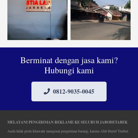
Berminat dengan jasa kami?
Hubungi kami
0812-9035-0045
MELAYANI PENGIRIMAN REKLAME KE SELURUH JABODETABEK
Anda tidak perlu khawatir mengenai pengiriman barang, karena Ahli Huruf Timbul