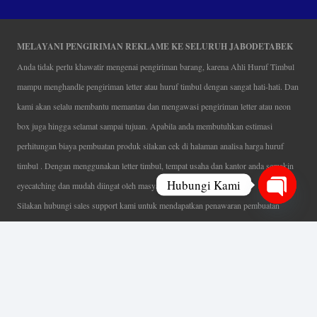
MELAYANI PENGIRIMAN REKLAME KE SELURUH JABODETABEK
Anda tidak perlu khawatir mengenai pengiriman barang, karena Ahli Huruf Timbul
mampu menghandle pengiriman letter atau huruf timbul dengan sangat hati-hati. Dan
kami akan selalu membantu memantau dan mengawasi pengiriman letter atau neon
box juga hingga selamat sampai tujuan. Apabila anda membutuhkan estimasi
perhitungan biaya pembuatan produk silakan cek di halaman analisa harga huruf
timbul . Dengan menggunakan letter timbul, tempat usaha dan kantor anda semakin
Hubungi Kami
eyecatching dan mudah diingat oleh masyarakat.
Silakan hubungi sales support kami untuk mendapatkan penawaran pembuatan
Open
papan nama menarik, tentunya dengan harga letter timbul murah yang fleksibel tanpa
chaty
mengurangi kualitas dari produk itu sendiri. Karena kami selalu mengutamakan
kualitas dalam setiap pembuatan. Mulai dari proses desain yang teliti, pemotongan
menggunakan mesin laser yang presisi, proses produksi yang terampil serta
finishing produk dengan sangat hati-hati.