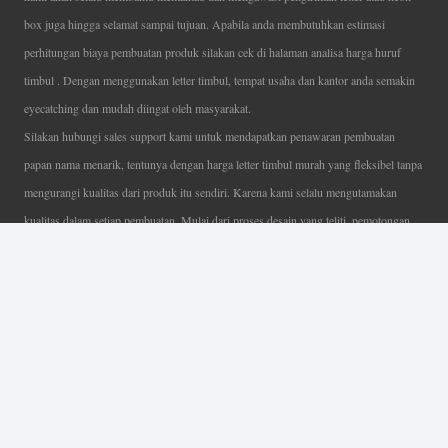
box juga hingga selamat sampai tujuan. Apabila anda membutuhkan estimasi
perhitungan biaya pembuatan produk silakan cek di halaman analisa harga huruf
timbul . Dengan menggunakan letter timbul, tempat usaha dan kantor anda semakin
eyecatching dan mudah diingat oleh masyarakat.
Silakan hubungi sales support kami untuk mendapatkan penawaran pembuatan
papan nama menarik, tentunya dengan harga letter timbul murah yang fleksibel tanpa
mengurangi kualitas dari produk itu sendiri. Karena kami selalu mengutamakan
kualitas dalam setiap pembuatan. Mulai dari proses desain yang teliti, pemotongan
menggunakan mesin laser yang presisi, proses produksi yang terampil serta
finishing produk dengan sangat hati-hati.
Coverage Area pelayanan Jakarta, Tangerang, Depok, Bogor, Bekasi.
Ahli Huruf Timbul
Adalah Jasa Ahli Pembuatan Neon Box, Huruf Timbul,