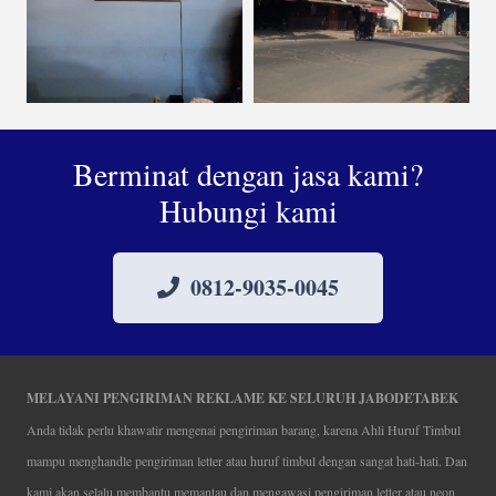
Berminat dengan jasa kami?
Hubungi kami
0812-9035-0045
MELAYANI PENGIRIMAN REKLAME KE SELURUH JABODETABEK
Anda tidak perlu khawatir mengenai pengiriman barang, karena Ahli Huruf Timbul
mampu menghandle pengiriman letter atau huruf timbul dengan sangat hati-hati. Dan
kami akan selalu membantu memantau dan mengawasi pengiriman letter atau neon