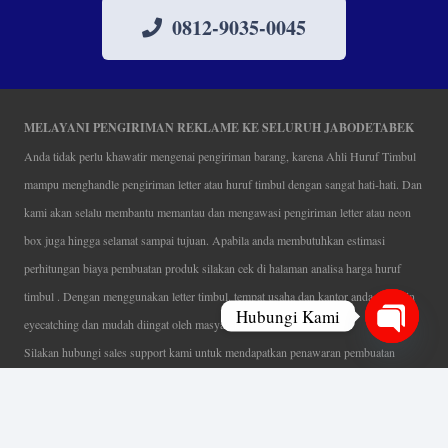
0812-9035-0045
MELAYANI PENGIRIMAN REKLAME KE SELURUH JABODETABEK
Anda tidak perlu khawatir mengenai pengiriman barang, karena Ahli Huruf Timbul
mampu menghandle pengiriman letter atau huruf timbul dengan sangat hati-hati. Dan
kami akan selalu membantu memantau dan mengawasi pengiriman letter atau neon
box juga hingga selamat sampai tujuan. Apabila anda membutuhkan estimasi
perhitungan biaya pembuatan produk silakan cek di halaman analisa harga huruf
timbul . Dengan menggunakan letter timbul, tempat usaha dan kantor anda semakin
Hubungi Kami
eyecatching dan mudah diingat oleh masyarakat.
Silakan hubungi sales support kami untuk mendapatkan penawaran pembuatan
Open
papan nama menarik, tentunya dengan harga letter timbul murah yang fleksibel tanpa
chaty
mengurangi kualitas dari produk itu sendiri. Karena kami selalu mengutamakan
kualitas dalam setiap pembuatan. Mulai dari proses desain yang teliti, pemotongan