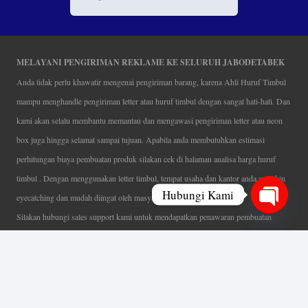
MELAYANI PENGIRIMAN REKLAME KE SELURUH JABODETABEK
Anda tidak perlu khawatir mengenai pengiriman barang, karena Ahli Huruf Timbul
mampu menghandle pengiriman letter atau huruf timbul dengan sangat hati-hati. Dan
kami akan selalu membantu memantau dan mengawasi pengiriman letter atau neon
box juga hingga selamat sampai tujuan. Apabila anda membutuhkan estimasi
perhitungan biaya pembuatan produk silakan cek di halaman analisa harga huruf
timbul . Dengan menggunakan letter timbul, tempat usaha dan kantor anda semakin
Hubungi Kami
eyecatching dan mudah diingat oleh masyarakat.
Silakan hubungi sales support kami untuk mendapatkan penawaran pembuatan
Open
papan nama menarik, tentunya dengan harga letter timbul murah yang fleksibel tanpa
chaty
mengurangi kualitas dari produk itu sendiri. Karena kami selalu mengutamakan
kualitas dalam setiap pembuatan. Mulai dari proses desain yang teliti, pemotongan
menggunakan mesin laser yang presisi, proses produksi yang terampil serta