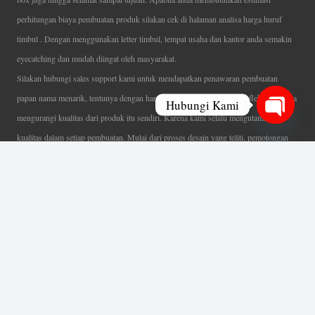
perhitungan biaya pembuatan produk silakan cek di halaman analisa harga huruf
timbul . Dengan menggunakan letter timbul, tempat usaha dan kantor anda semakin
eyecatching dan mudah diingat oleh masyarakat.
Silakan hubungi sales support kami untuk mendapatkan penawaran pembuatan
papan nama menarik, tentunya dengan harga letter timbul murah yang fleksibel tanpa
Hubungi Kami
mengurangi kualitas dari produk itu sendiri. Karena kami selalu mengutamakan
Open
kualitas dalam setiap pembuatan. Mulai dari proses desain yang teliti, pemotongan
chaty
menggunakan mesin laser yang presisi, proses produksi yang terampil serta
finishing produk dengan sangat hati-hati.
Coverage Area pelayanan Jakarta, Tangerang, Depok, Bogor, Bekasi.
Ahli Huruf Timbul
Adalah Jasa Ahli Pembuatan Neon Box, Huruf Timbul,
Billboard dan Aneka Macam Reklame Lainnya.