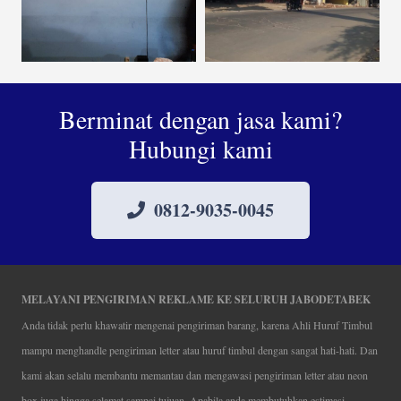
Berminat dengan jasa kami?
Hubungi kami
0812-9035-0045
MELAYANI PENGIRIMAN REKLAME KE SELURUH JABODETABEK
Anda tidak perlu khawatir mengenai pengiriman barang, karena Ahli Huruf Timbul
mampu menghandle pengiriman letter atau huruf timbul dengan sangat hati-hati. Dan
kami akan selalu membantu memantau dan mengawasi pengiriman letter atau neon
box juga hingga selamat sampai tujuan. Apabila anda membutuhkan estimasi