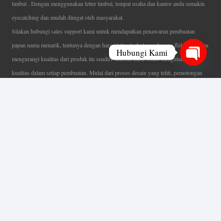
timbul . Dengan menggunakan letter timbul, tempat usaha dan kantor anda semakin
eyecatching dan mudah diingat oleh masyarakat.
Silakan hubungi sales support kami untuk mendapatkan penawaran pembuatan
papan nama menarik, tentunya dengan harga letter timbul murah yang fleksibel tanpa
Hubungi Kami
mengurangi kualitas dari produk itu sendiri. Karena kami selalu mengutamakan
Open
kualitas dalam setiap pembuatan. Mulai dari proses desain yang teliti, pemotongan
chaty
menggunakan mesin laser yang presisi, proses produksi yang terampil serta
finishing produk dengan sangat hati-hati.
Coverage Area pelayanan Jakarta, Tangerang, Depok, Bogor, Bekasi.
Ahli Huruf Timbul
Adalah Jasa Ahli Pembuatan Neon Box, Huruf Timbul,
Billboard dan Aneka Macam Reklame Lainnya.
Menu Utama