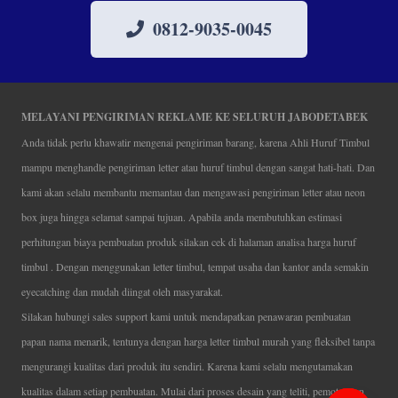
0812-9035-0045
MELAYANI PENGIRIMAN REKLAME KE SELURUH JABODETABEK
Anda tidak perlu khawatir mengenai pengiriman barang, karena Ahli Huruf Timbul
mampu menghandle pengiriman letter atau huruf timbul dengan sangat hati-hati. Dan
kami akan selalu membantu memantau dan mengawasi pengiriman letter atau neon
box juga hingga selamat sampai tujuan. Apabila anda membutuhkan estimasi
perhitungan biaya pembuatan produk silakan cek di halaman analisa harga huruf
timbul . Dengan menggunakan letter timbul, tempat usaha dan kantor anda semakin
eyecatching dan mudah diingat oleh masyarakat.
Silakan hubungi sales support kami untuk mendapatkan penawaran pembuatan
papan nama menarik, tentunya dengan harga letter timbul murah yang fleksibel tanpa
mengurangi kualitas dari produk itu sendiri. Karena kami selalu mengutamakan
kualitas dalam setiap pembuatan. Mulai dari proses desain yang teliti, pemotongan