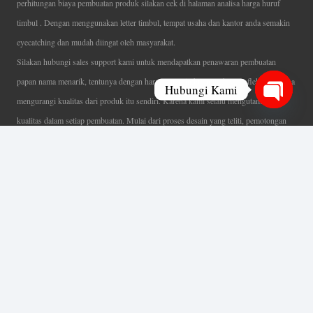
perhitungan biaya pembuatan produk silakan cek di halaman analisa harga huruf
timbul . Dengan menggunakan letter timbul, tempat usaha dan kantor anda semakin
eyecatching dan mudah diingat oleh masyarakat.
Silakan hubungi sales support kami untuk mendapatkan penawaran pembuatan
papan nama menarik, tentunya dengan harga letter timbul murah yang fleksibel tanpa
Hubungi Kami
mengurangi kualitas dari produk itu sendiri. Karena kami selalu mengutamakan
Open
kualitas dalam setiap pembuatan. Mulai dari proses desain yang teliti, pemotongan
chaty
menggunakan mesin laser yang presisi, proses produksi yang terampil serta
finishing produk dengan sangat hati-hati.
Coverage Area pelayanan Jakarta, Tangerang, Depok, Bogor, Bekasi.
Ahli Huruf Timbul
Adalah Jasa Ahli Pembuatan Neon Box, Huruf Timbul,
Billboard dan Aneka Macam Reklame Lainnya.