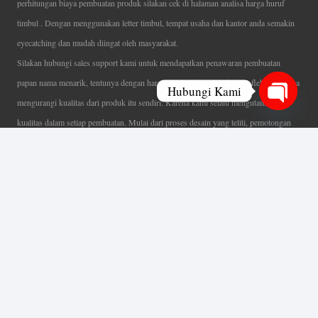
perhitungan biaya pembuatan produk silakan cek di halaman analisa harga huruf
timbul . Dengan menggunakan letter timbul, tempat usaha dan kantor anda semakin
eyecatching dan mudah diingat oleh masyarakat.
Silakan hubungi sales support kami untuk mendapatkan penawaran pembuatan
papan nama menarik, tentunya dengan harga letter timbul murah yang fleksibel tanpa
Hubungi Kami
mengurangi kualitas dari produk itu sendiri. Karena kami selalu mengutamakan
Open
kualitas dalam setiap pembuatan. Mulai dari proses desain yang teliti, pemotongan
chaty
menggunakan mesin laser yang presisi, proses produksi yang terampil serta
finishing produk dengan sangat hati-hati.
Coverage Area pelayanan Jakarta, Tangerang, Depok, Bogor, Bekasi.
Ahli Huruf Timbul
Adalah Jasa Ahli Pembuatan Neon Box, Huruf Timbul,
Billboard dan Aneka Macam Reklame Lainnya.