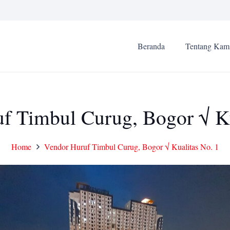
Beranda
Tentang Kam
f Timbul Curug, Bogor √ Ku
Home
Vendor Huruf Timbul Curug, Bogor √ Kualitas No. 1