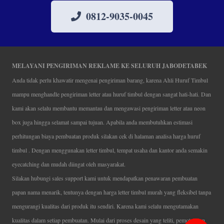
0812-9035-0045
MELAYANI PENGIRIMAN REKLAME KE SELURUH JABODETABEK
Anda tidak perlu khawatir mengenai pengiriman barang, karena Ahli Huruf Timbul
mampu menghandle pengiriman letter atau huruf timbul dengan sangat hati-hati. Dan
kami akan selalu membantu memantau dan mengawasi pengiriman letter atau neon
box juga hingga selamat sampai tujuan. Apabila anda membutuhkan estimasi
perhitungan biaya pembuatan produk silakan cek di halaman analisa harga huruf
timbul . Dengan menggunakan letter timbul, tempat usaha dan kantor anda semakin
eyecatching dan mudah diingat oleh masyarakat.
Silakan hubungi sales support kami untuk mendapatkan penawaran pembuatan
papan nama menarik, tentunya dengan harga letter timbul murah yang fleksibel tanpa
mengurangi kualitas dari produk itu sendiri. Karena kami selalu mengutamakan
kualitas dalam setiap pembuatan. Mulai dari proses desain yang teliti, pemotongan