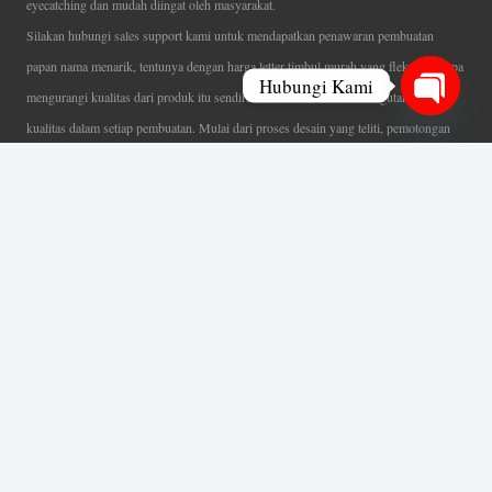
eyecatching dan mudah diingat oleh masyarakat.
Silakan hubungi sales support kami untuk mendapatkan penawaran pembuatan
papan nama menarik, tentunya dengan harga letter timbul murah yang fleksibel tanpa
Hubungi Kami
mengurangi kualitas dari produk itu sendiri. Karena kami selalu mengutamakan
Open
kualitas dalam setiap pembuatan. Mulai dari proses desain yang teliti, pemotongan
chaty
menggunakan mesin laser yang presisi, proses produksi yang terampil serta
finishing produk dengan sangat hati-hati.
Coverage Area pelayanan Jakarta, Tangerang, Depok, Bogor, Bekasi.
Ahli Huruf Timbul
Adalah Jasa Ahli Pembuatan Neon Box, Huruf Timbul,
Billboard dan Aneka Macam Reklame Lainnya.
Menu Utama