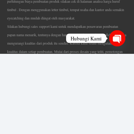
perhitungan biaya pembuatan produk silakan cek di halaman analisa harga huruf
timbul . Dengan menggunakan letter timbul, tempat usaha dan kantor anda semakin
eyecatching dan mudah diingat oleh masyarakat.
Silakan hubungi sales support kami untuk mendapatkan penawaran pembuatan
papan nama menarik, tentunya dengan harga letter timbul murah yang fleksibel tanpa
Hubungi Kami
mengurangi kualitas dari produk itu sendiri. Karena kami selalu mengutamakan
Open
kualitas dalam setiap pembuatan. Mulai dari proses desain yang teliti, pemotongan
chaty
menggunakan mesin laser yang presisi, proses produksi yang terampil serta
finishing produk dengan sangat hati-hati.
Coverage Area pelayanan Jakarta, Tangerang, Depok, Bogor, Bekasi.
Ahli Huruf Timbul
Adalah Jasa Ahli Pembuatan Neon Box, Huruf Timbul,
Billboard dan Aneka Macam Reklame Lainnya.