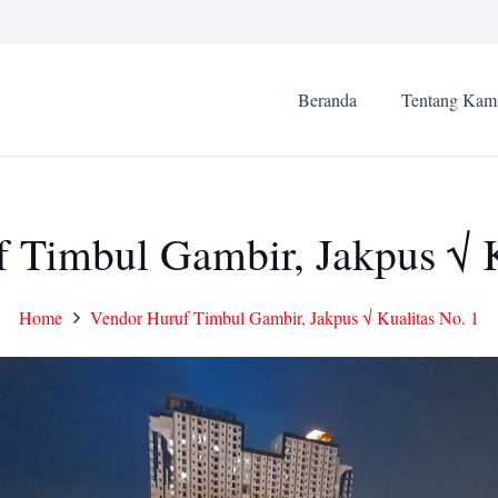
Beranda
Tentang Kam
 Timbul Gambir, Jakpus √ K
Home
Vendor Huruf Timbul Gambir, Jakpus √ Kualitas No. 1