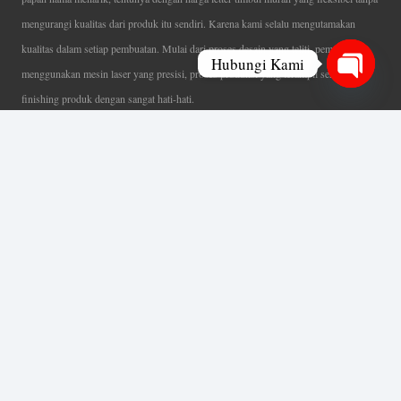
mengurangi kualitas dari produk itu sendiri. Karena kami selalu mengutamakan
kualitas dalam setiap pembuatan. Mulai dari proses desain yang teliti, pemotongan
Hubungi Kami
menggunakan mesin laser yang presisi, proses produksi yang terampil serta
Open
finishing produk dengan sangat hati-hati.
chaty
Coverage Area pelayanan Jakarta, Tangerang, Depok, Bogor, Bekasi.
Ahli Huruf Timbul
Adalah Jasa Ahli Pembuatan Neon Box, Huruf Timbul,
Billboard dan Aneka Macam Reklame Lainnya.
Menu Utama
Beranda
Tentang Kami