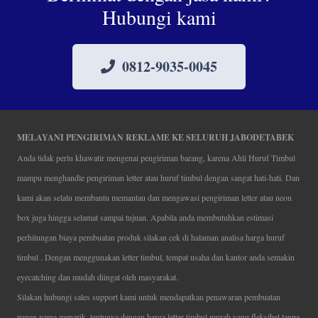
Hubungi kami
0812-9035-0045
MELAYANI PENGIRIMAN REKLAME KE SELURUH JABODETABEK
Anda tidak perlu khawatir mengenai pengiriman barang, karena Ahli Huruf Timbul
mampu menghandle pengiriman letter atau huruf timbul dengan sangat hati-hati. Dan
kami akan selalu membantu memantau dan mengawasi pengiriman letter atau neon
box juga hingga selamat sampai tujuan. Apabila anda membutuhkan estimasi
perhitungan biaya pembuatan produk silakan cek di halaman analisa harga huruf
timbul . Dengan menggunakan letter timbul, tempat usaha dan kantor anda semakin
eyecatching dan mudah diingat oleh masyarakat.
Silakan hubungi sales support kami untuk mendapatkan penawaran pembuatan
papan nama menarik, tentunya dengan harga letter timbul murah yang fleksibel tanpa