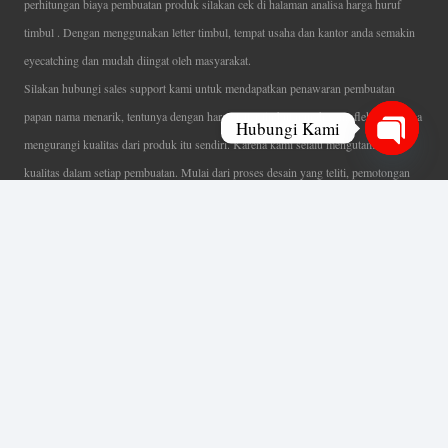
perhitungan biaya pembuatan produk silakan cek di halaman analisa harga huruf
timbul . Dengan menggunakan letter timbul, tempat usaha dan kantor anda semakin
eyecatching dan mudah diingat oleh masyarakat.
Silakan hubungi sales support kami untuk mendapatkan penawaran pembuatan
papan nama menarik, tentunya dengan harga letter timbul murah yang fleksibel tanpa
Hubungi Kami
mengurangi kualitas dari produk itu sendiri. Karena kami selalu mengutamakan
Open
kualitas dalam setiap pembuatan. Mulai dari proses desain yang teliti, pemotongan
chaty
menggunakan mesin laser yang presisi, proses produksi yang terampil serta
finishing produk dengan sangat hati-hati.
Coverage Area pelayanan Jakarta, Tangerang, Depok, Bogor, Bekasi.
Ahli Huruf Timbul
Adalah Jasa Ahli Pembuatan Neon Box, Huruf Timbul,
Billboard dan Aneka Macam Reklame Lainnya.