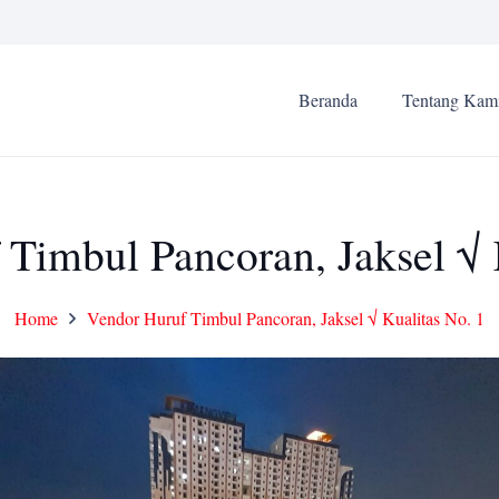
Beranda
Tentang Kam
Timbul Pancoran, Jaksel √ 
Home
Vendor Huruf Timbul Pancoran, Jaksel √ Kualitas No. 1