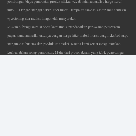
perhitungan biaya pembuatan produk silakan cek di halaman analisa harga huruf
timbul . Dengan menggunakan letter timbul, tempat usaha dan kantor anda semakin
eyecatching dan mudah diingat oleh masyarakat.
Silakan hubungi sales support kami untuk mendapatkan penawaran pembuatan
papan nama menarik, tentunya dengan harga letter timbul murah yang fleksibel tanpa
mengurangi kualitas dari produk itu sendiri. Karena kami selalu mengutamakan
kualitas dalam setiap pembuatan. Mulai dari proses desain yang teliti, pemotongan
menggunakan mesin laser yang presisi, proses produksi yang terampil serta
finishing produk dengan sangat hati-hati.
Coverage Area pelayanan Jakarta, Tangerang, Depok, Bogor, Bekasi.
Ahli Huruf Timbul
Adalah Jasa Ahli Pembuatan Neon Box, Huruf Timbul,
Billboard dan Aneka Macam Reklame Lainnya.