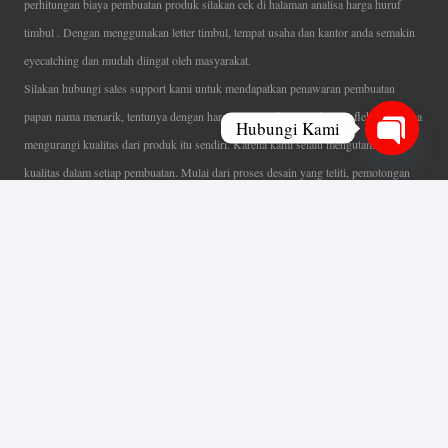
perhitungan biaya pembuatan produk silakan cek di halaman analisa harga huruf
timbul . Dengan menggunakan letter timbul, tempat usaha dan kantor anda semakin
eyecatching dan mudah diingat oleh masyarakat.
Silakan hubungi sales support kami untuk mendapatkan penawaran pembuatan
papan nama menarik, tentunya dengan harga letter timbul murah yang fleksibel tanpa
Hubungi Kami
mengurangi kualitas dari produk itu sendiri. Karena kami selalu mengutamakan
Open
kualitas dalam setiap pembuatan. Mulai dari proses desain yang teliti, pemotongan
chaty
menggunakan mesin laser yang presisi, proses produksi yang terampil serta
finishing produk dengan sangat hati-hati.
Coverage Area pelayanan Jakarta, Tangerang, Depok, Bogor, Bekasi.
Ahli Huruf Timbul
Adalah Jasa Ahli Pembuatan Neon Box, Huruf Timbul,
Billboard dan Aneka Macam Reklame Lainnya.