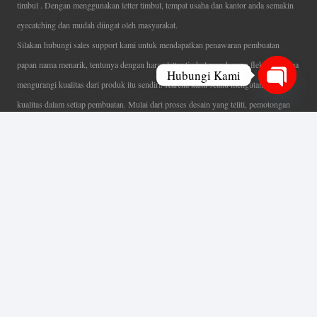
timbul . Dengan menggunakan letter timbul, tempat usaha dan kantor anda semakin
eyecatching dan mudah diingat oleh masyarakat.
Silakan hubungi sales support kami untuk mendapatkan penawaran pembuatan
papan nama menarik, tentunya dengan harga letter timbul murah yang fleksibel tanpa
Hubungi Kami
mengurangi kualitas dari produk itu sendiri. Karena kami selalu mengutamakan
Open
kualitas dalam setiap pembuatan. Mulai dari proses desain yang teliti, pemotongan
chaty
menggunakan mesin laser yang presisi, proses produksi yang terampil serta
finishing produk dengan sangat hati-hati.
Coverage Area pelayanan Jakarta, Tangerang, Depok, Bogor, Bekasi.
Ahli Huruf Timbul
Adalah Jasa Ahli Pembuatan Neon Box, Huruf Timbul,
Billboard dan Aneka Macam Reklame Lainnya.
Menu Utama